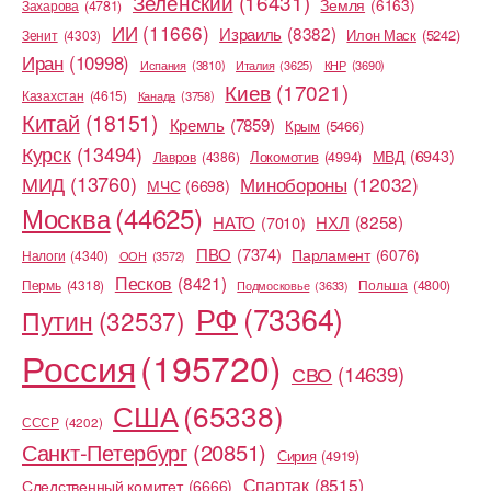
Зеленский
(16431)
Земля
(6163)
Захарова
(4781)
ИИ
(11666)
Израиль
(8382)
Илон Маск
(5242)
Зенит
(4303)
Иран
(10998)
Испания
(3810)
Италия
(3625)
КНР
(3690)
Киев
(17021)
Казахстан
(4615)
Канада
(3758)
Китай
(18151)
Кремль
(7859)
Крым
(5466)
Курск
(13494)
МВД
(6943)
Локомотив
(4994)
Лавров
(4386)
МИД
(13760)
Минобороны
(12032)
МЧС
(6698)
Москва
(44625)
НХЛ
(8258)
НАТО
(7010)
ПВО
(7374)
Парламент
(6076)
Налоги
(4340)
ООН
(3572)
Песков
(8421)
Пермь
(4318)
Польша
(4800)
Подмосковье
(3633)
РФ
(73364)
Путин
(32537)
Россия
(195720)
СВО
(14639)
США
(65338)
СССР
(4202)
Санкт-Петербург
(20851)
Сирия
(4919)
Спартак
(8515)
Следственный комитет
(6666)