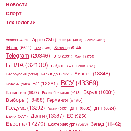
Новости
Спорт
Технологии
Apple
(7241)
Android
(4220)
cанкции
(4093)
Google
(4018)
iPhone
(6611)
Samsung
(5144)
Lada
(3487)
Telegram
(20346)
UFC
(5031)
Xiaomi
(3735)
БПЛА
(32109)
Байден
(3940)
Банки
(3879)
Бизнес
(13348)
Белоруссия
(5319)
Белый дом
(4893)
ВСУ
(43369)
ВС
(12261)
Болезнь
(3980)
Взрыв
(10881)
Вашингтон
(6029)
Великобритания
(4618)
Выборы
(13488)
Германия
(9196)
Госдума
(13292)
ДНР
(6632)
ДТП
(6824)
Грузия
(3450)
Долги
(13387)
ЕС
(9250)
Дания
(5771)
Европа
(17270)
Запад
(10462)
Екатеринбург
(7683)