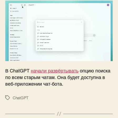
опция
поиска
по
всем
старым
чатам
В ChatGPT
начали развёртывать
опцию поиска
по всем старым чатам. Она будет доступна в
веб-приложении чат-бота.
ChatGPT
Метки