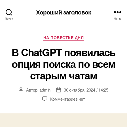
Хороший заголовок
Поиск
Меню
Рубрики
НА ПОВЕСТКЕ ДНЯ
В ChatGPT появилась
опция поиска по всем
старым чатам
Автор:
admin
30 октября, 2024 / 14:25
Автор
Дата
записи
записи
к
Комментариев
нет
записи
В
ChatGPT
появилась