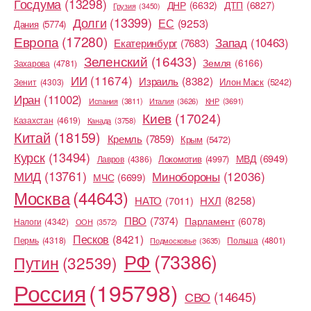
Госдума
(13298)
ДНР
(6632)
ДТП
(6827)
Грузия
(3450)
Долги
(13399)
ЕС
(9253)
Дания
(5774)
Европа
(17280)
Запад
(10463)
Екатеринбург
(7683)
Зеленский
(16433)
Земля
(6166)
Захарова
(4781)
ИИ
(11674)
Израиль
(8382)
Илон Маск
(5242)
Зенит
(4303)
Иран
(11002)
Испания
(3811)
Италия
(3626)
КНР
(3691)
Киев
(17024)
Казахстан
(4619)
Канада
(3758)
Китай
(18159)
Кремль
(7859)
Крым
(5472)
Курск
(13494)
МВД
(6949)
Локомотив
(4997)
Лавров
(4386)
МИД
(13761)
Минобороны
(12036)
МЧС
(6699)
Москва
(44643)
НХЛ
(8258)
НАТО
(7011)
ПВО
(7374)
Парламент
(6078)
Налоги
(4342)
ООН
(3572)
Песков
(8421)
Пермь
(4318)
Польша
(4801)
Подмосковье
(3635)
РФ
(73386)
Путин
(32539)
Россия
(195798)
СВО
(14645)