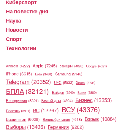
Киберспорт
На повестке дня
Наука
Новости
Спорт
Технологии
Apple
(7245)
Android
(4222)
cанкции
(4093)
Google
(4021)
iPhone
(6615)
Samsung
(5148)
Lada
(3488)
Telegram
(20352)
UFC
(5033)
Xiaomi
(3736)
БПЛА
(32121)
Байден
(3940)
Банки
(3880)
Бизнес
(13353)
Белоруссия
(5321)
Белый дом
(4894)
ВСУ
(43376)
ВС
(12267)
Болезнь
(3981)
Взрыв
(10884)
Вашингтон
(6029)
Великобритания
(4618)
Выборы
(13496)
Германия
(9202)