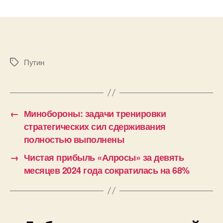
записи
Путин
подписал
закон
о
повышении
Путин
Метки
минимального
размера
оплаты
труда
с
←
Минобороны: задачи тренировки
2025
стратегических сил сдерживания
года
полностью выполнены
→
Чистая прибыль «Алросы» за девять
месяцев 2024 года сократилась на 68%