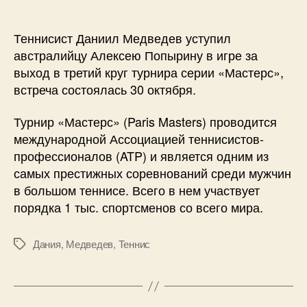
Медведев
проиграл
в
Теннисист Даниил Медведев уступил
матче
австралийцу Алексею Попырину в игре за
за
выход в третий круг турнира серии «Мастерс»,
выход
встреча состоялась 30 октября.
в
третий
Турнир «Мастерс» (Paris Masters) проводится
круг
международной Ассоциацией теннисистов-
парижского
профессионалов (ATP) и является одним из
«Мастерса»
самых престижных соревнований среди мужчин
в большом теннисе. Всего в нем участвует
порядка 1 тыс. спортсменов со всего мира.
Дания
,
Медведев
,
Теннис
Метки