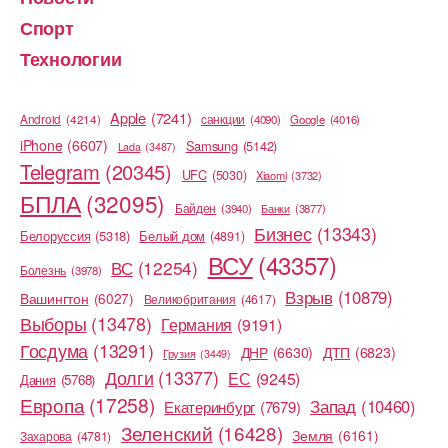
Спорт
Технологии
Apple
(7241)
Android
(4214)
cанкции
(4090)
Google
(4016)
iPhone
(6607)
Samsung
(5142)
Lada
(3487)
Telegram
(20345)
UFC
(5030)
Xiaomi
(3732)
БПЛА
(32095)
Байден
(3940)
Банки
(3877)
Бизнес
(13343)
Белоруссия
(5318)
Белый дом
(4891)
ВСУ
(43357)
ВС
(12254)
Болезнь
(3978)
Взрыв
(10879)
Вашингтон
(6027)
Великобритания
(4617)
Выборы
(13478)
Германия
(9191)
Госдума
(13291)
ДНР
(6630)
ДТП
(6823)
Грузия
(3449)
Долги
(13377)
ЕС
(9245)
Дания
(5768)
Европа
(17258)
Запад
(10460)
Екатеринбург
(7679)
Зеленский
(16428)
Земля
(6161)
Захарова
(4781)