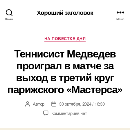
Хороший заголовок
Поиск
Меню
Рубрики
НА ПОВЕСТКЕ ДНЯ
Теннисист Медведев
проиграл в матче за
выход в третий круг
парижского «Мастерса»
Автор:
30 октября, 2024 / 16:30
Автор
Дата
записи
записи
к
Комментариев
нет
записи
Теннисист