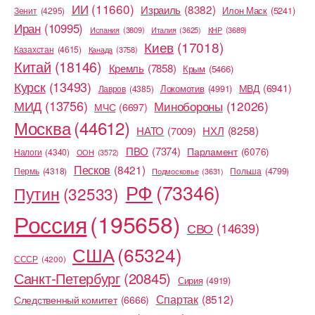
ИИ
(11660)
Израиль
(8382)
Илон Маск
(5241)
Зенит
(4295)
Иран
(10995)
Испания
(3809)
Италия
(3625)
КНР
(3689)
Киев
(17018)
Казахстан
(4615)
Канада
(3758)
Китай
(18146)
Кремль
(7858)
Крым
(5466)
Курск
(13493)
МВД
(6941)
Локомотив
(4991)
Лавров
(4385)
МИД
(13756)
Минобороны
(12026)
МЧС
(6697)
Москва
(44612)
НХЛ
(8258)
НАТО
(7009)
ПВО
(7374)
Парламент
(6076)
Налоги
(4340)
ООН
(3572)
Песков
(8421)
Пермь
(4318)
Польша
(4799)
Подмосковье
(3631)
РФ
(73346)
Путин
(32533)
Россия
(195658)
СВО
(14639)
США
(65324)
СССР
(4200)
Санкт-Петербург
(20845)
Сирия
(4919)
Спартак
(8512)
Следственный комитет
(6666)