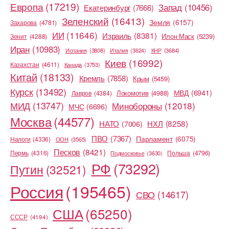
Европа
(17219)
Запад
(10456)
Екатеринбург
(7666)
Зеленский
(16413)
Земля
(6157)
Захарова
(4781)
ИИ
(11646)
Израиль
(8381)
Илон Маск
(5239)
Зенит
(4288)
Иран
(10983)
Испания
(3808)
Италия
(3624)
КНР
(3684)
Киев
(16992)
Казахстан
(4611)
Канада
(3753)
Китай
(18133)
Кремль
(7858)
Крым
(5459)
Курск
(13492)
МВД
(6941)
Локомотив
(4988)
Лавров
(4384)
МИД
(13747)
Минобороны
(12018)
МЧС
(6696)
Москва
(44577)
НХЛ
(8258)
НАТО
(7006)
ПВО
(7367)
Парламент
(6075)
Налоги
(4336)
ООН
(3565)
Песков
(8421)
Пермь
(4316)
Польша
(4796)
Подмосковье
(3630)
РФ
(73292)
Путин
(32521)
Россия
(195465)
СВО
(14617)
США
(65250)
СССР
(4194)