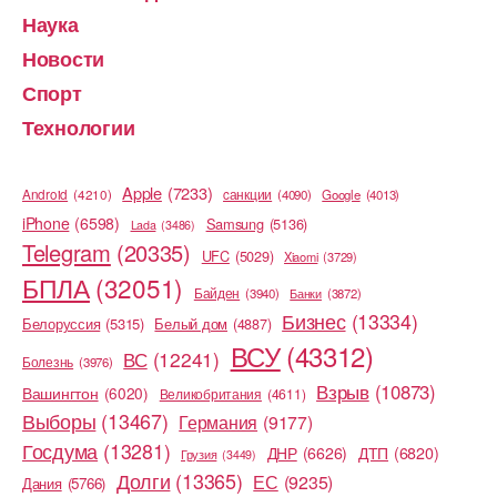
Наука
Новости
Спорт
Технологии
Apple
(7233)
Android
(4210)
cанкции
(4090)
Google
(4013)
iPhone
(6598)
Samsung
(5136)
Lada
(3486)
Telegram
(20335)
UFC
(5029)
Xiaomi
(3729)
БПЛА
(32051)
Байден
(3940)
Банки
(3872)
Бизнес
(13334)
Белоруссия
(5315)
Белый дом
(4887)
ВСУ
(43312)
ВС
(12241)
Болезнь
(3976)
Взрыв
(10873)
Вашингтон
(6020)
Великобритания
(4611)
Выборы
(13467)
Германия
(9177)
Госдума
(13281)
ДНР
(6626)
ДТП
(6820)
Грузия
(3449)
Долги
(13365)
ЕС
(9235)
Дания
(5766)