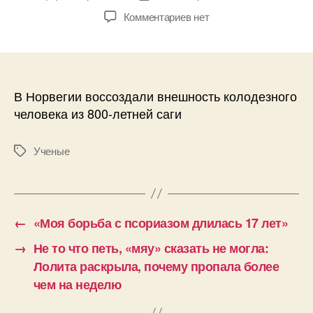
записи
записи
к
Комментариев
нет
записи
Ученые
разгадали
тайну
легендарного
В Норвегии воссоздали внешность колодезного
«человека
человека из 800-летней саги
из
колодца»:
Ученые
Метки
сага
800-
летней
давности
оказалась
←
«Моя борьба с псориазом длилась 17 лет»
правдивой
→
Не то что петь, «мяу» сказать не могла:
Лолита раскрыла, почему пропала более
чем на неделю