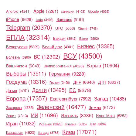
Apple
(7261)
Android
(4241)
cанкции
(4103)
Google
(4033)
iPhone
(6628)
Samsung
(5161)
Lada
(3492)
Telegram
(20370)
UFC
(5056)
Xiaomi
(3748)
БПЛА
(32314)
Байден
(3942)
Банки
(3892)
Бизнес
(13365)
Белоруссия
(5329)
Белый дом
(4901)
ВСУ
(43500)
ВС
(12302)
Болезнь
(3990)
Взрыв
(10904)
Вашингтон
(6043)
Великобритания
(4628)
Выборы
(13511)
Германия
(9228)
Госдума
(13316)
ДНР
(6640)
ДТП
(6837)
Грузия
(3456)
Долги
(13425)
ЕС
(9278)
Дания
(5781)
Европа
(17357)
Запад
(10486)
Екатеринбург
(7692)
Зеленский
(16477)
Земля
(6172)
Захарова
(4785)
ИИ
(11696)
Израиль
(8385)
Илон Маск
(5253)
Зенит
(4313)
Иран
(11032)
Испания
(3823)
Италия
(3635)
КНР
(3694)
Киев
(17071)
Казахстан
(4623)
Канада
(3785)