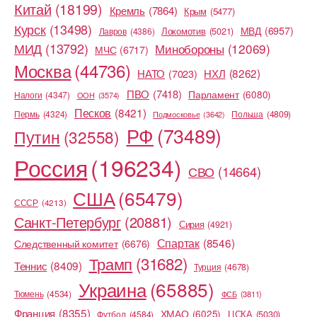
Китай
(18199)
Кремль
(7864)
Крым
(5477)
Курск
(13498)
МВД
(6957)
Локомотив
(5021)
Лавров
(4386)
МИД
(13792)
Минобороны
(12069)
МЧС
(6717)
Москва
(44736)
НХЛ
(8262)
НАТО
(7023)
ПВО
(7418)
Парламент
(6080)
Налоги
(4347)
ООН
(3574)
Песков
(8421)
Пермь
(4324)
Польша
(4809)
Подмосковье
(3642)
РФ
(73489)
Путин
(32558)
Россия
(196234)
СВО
(14664)
США
(65479)
СССР
(4213)
Санкт-Петербург
(20881)
Сирия
(4921)
Спартак
(8546)
Следственный комитет
(6676)
Трамп
(31682)
Теннис
(8409)
Турция
(4678)
Украина
(65885)
Тюмень
(4534)
ФСБ
(3811)
Франция
(8355)
ХМАО
(6025)
ЦСКА
(5030)
Футбол
(4584)