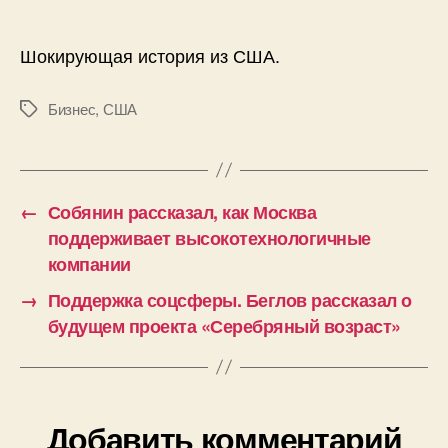
с
душком.
В
Шокирующая история из США.
похоронном
бюро
Бизнес
,
США
Метки
нашли
190
разложившихся
тел
←
Собянин рассказал, как Москва
поддерживает высокотехнологичные
компании
→
Поддержка соцсферы. Беглов рассказал о
будущем проекта «Серебряный возраст»
Добавить комментарий