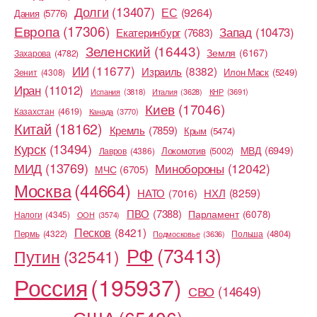
Долги
(13407)
ЕС
(9264)
Дания
(5776)
Европа
(17306)
Запад
(10473)
Екатеринбург
(7683)
Зеленский
(16443)
Земля
(6167)
Захарова
(4782)
ИИ
(11677)
Израиль
(8382)
Илон Маск
(5249)
Зенит
(4308)
Иран
(11012)
Испания
(3818)
Италия
(3628)
КНР
(3691)
Киев
(17046)
Казахстан
(4619)
Канада
(3770)
Китай
(18162)
Кремль
(7859)
Крым
(5474)
Курск
(13494)
МВД
(6949)
Локомотив
(5002)
Лавров
(4386)
МИД
(13769)
Минобороны
(12042)
МЧС
(6705)
Москва
(44664)
НХЛ
(8259)
НАТО
(7016)
ПВО
(7388)
Парламент
(6078)
Налоги
(4345)
ООН
(3574)
Песков
(8421)
Пермь
(4322)
Польша
(4804)
Подмосковье
(3636)
РФ
(73413)
Путин
(32541)
Россия
(195937)
СВО
(14649)