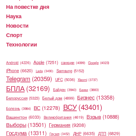
На повестке дня
Наука
Новости
Спорт
Технологии
Apple
(7251)
Android
(4226)
cанкции
(4099)
Google
(4023)
iPhone
(6620)
Samsung
(5152)
Lada
(3490)
Telegram
(20359)
UFC
(5036)
Xiaomi
(3737)
БПЛА
(32169)
Байден
(3940)
Банки
(3883)
Бизнес
(13358)
Белоруссия
(5323)
Белый дом
(4899)
ВСУ
(43401)
ВС
(12278)
Болезнь
(3984)
Взрыв
(10888)
Вашингтон
(6033)
Великобритания
(4619)
Выборы
(13501)
Германия
(9208)
Госдума
(13311)
ДНР
(6635)
ДТП
(6829)
Грузия
(3452)