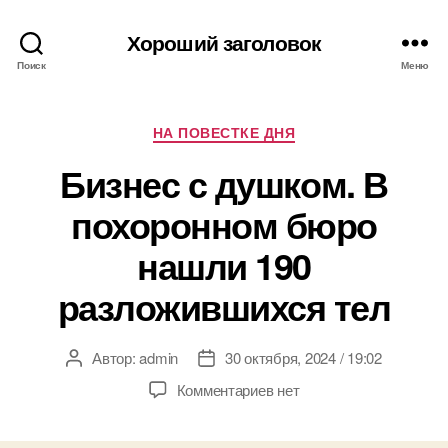
Хороший заголовок
Поиск
Меню
Рубрики
НА ПОВЕСТКЕ ДНЯ
Бизнес с душком. В
похоронном бюро
нашли 190
разложившихся тел
Автор:
admin
30 октября, 2024 / 19:02
Автор
Дата
записи
записи
к
Комментариев
нет
записи
Бизнес