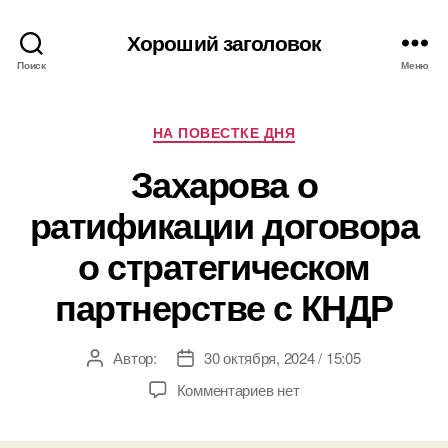
Хороший заголовок
Поиск
Меню
Рубрики
НА ПОВЕСТКЕ ДНЯ
Захарова о
ратификации договора
о стратегическом
партнерстве с КНДР
Автор:
30 октября, 2024 / 15:05
Автор
Дата
записи
записи
к
Комментариев
нет
записи
Захарова