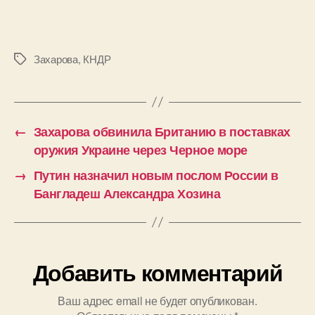
о
ратификации
договора
о
Захарова
,
КНДР
Метки
стратегическом
партнерстве
с
КНДР
←
Захарова обвинила Британию в поставках
оружия Украине через Черное море
→
Путин назначил новым послом России в
Бангладеш Александра Хозина
Добавить комментарий
Ваш адрес email не будет опубликован.