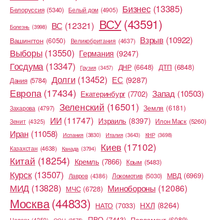
Бизнес
(13385)
Белоруссия
(5340)
Белый дом
(4905)
ВСУ
(43591)
ВС
(12321)
Болезнь
(3998)
Взрыв
(10922)
Вашингтон
(6050)
Великобритания
(4637)
Выборы
(13550)
Германия
(9247)
Госдума
(13347)
ДНР
(6648)
ДТП
(6848)
Грузия
(3457)
Долги
(13452)
ЕС
(9287)
Дания
(5784)
Европа
(17434)
Запад
(10503)
Екатеринбург
(7702)
Зеленский
(16501)
Земля
(6181)
Захарова
(4797)
ИИ
(11747)
Израиль
(8397)
Илон Маск
(5260)
Зенит
(4325)
Иран
(11058)
Испания
(3830)
Италия
(3643)
КНР
(3698)
Киев
(17102)
Казахстан
(4638)
Канада
(3794)
Китай
(18254)
Кремль
(7866)
Крым
(5483)
Курск
(13507)
МВД
(6969)
Лавров
(4386)
Локомотив
(5030)
МИД
(13828)
Минобороны
(12086)
МЧС
(6728)
Москва
(44833)
НХЛ
(8264)
НАТО
(7033)
ПВО
(7443)
Парламент
(6089)
Налоги
(4350)