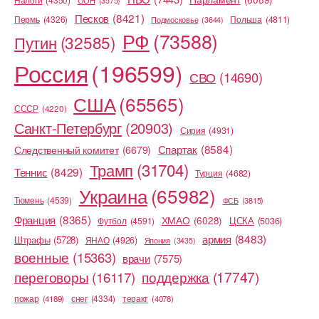
ООН
(3575)
Песков
(8421)
Пермь
(4326)
Польша
(4811)
Подмосковье
(3644)
РФ
(73588)
Путин
(32585)
Россия
(196599)
СВО
(14690)
США
(65565)
СССР
(4220)
Санкт-Петербург
(20903)
Сирия
(4931)
Спартак
(8584)
Следственный комитет
(6679)
Трамп
(31704)
Теннис
(8429)
Турция
(4682)
Украина
(65982)
Тюмень
(4539)
ФСБ
(3815)
Франция
(8365)
ХМАО
(6028)
Футбол
(4591)
ЦСКА
(5036)
армия
(8483)
Штрафы
(5728)
ЯНАО
(4926)
Япония
(3435)
военные
(15363)
врачи
(7575)
переговоры
(16117)
поддержка
(17747)
снег
(4334)
пожар
(4189)
теракт
(4078)