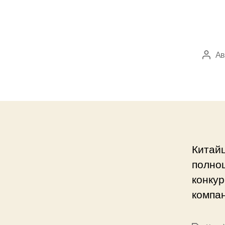
Ав
Авто
запи
Китайц
полноц
конкур
компан