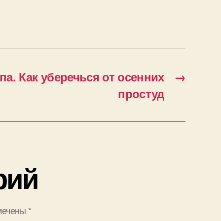
па. Как уберечься от осенних
→
простуд
рий
мечены
*