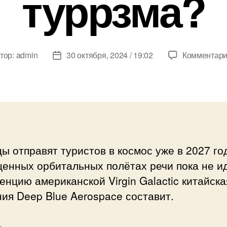
туррзма?
тор:
admin
30 октября, 2024 / 19:02
Комментар
р
Дата
си
записи
ы отправят туристов в космос уже в 2027 го
енных орбитальных полётах речи пока не ид
енцию американской Virgin Galactic китайска
ия Deep Blue Aerospace составит.