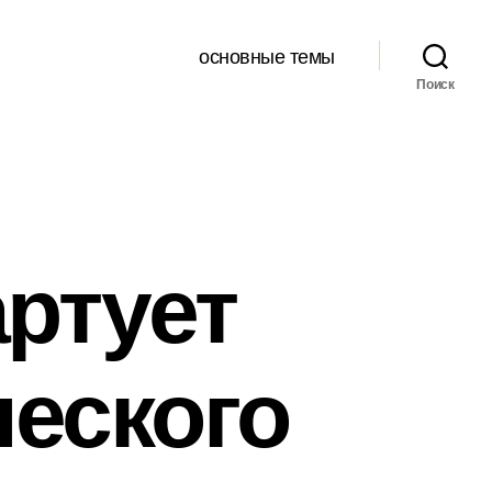
основные темы
Поиск
артует
еского