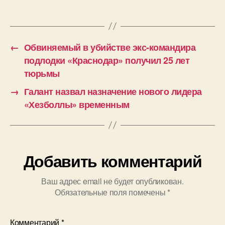
в
честь
Дня
народного
←
Обвиняемый в убийстве экс-командира
единства
подлодки «Краснодар» получил 25 лет
тюрьмы
→
Галант назвал назначение нового лидера
«Хезболлы» временным
Добавить комментарий
Ваш адрес email не будет опубликован.
Обязательные поля помечены
*
Комментарий
*