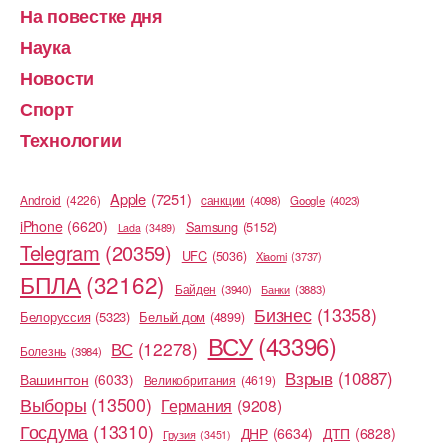
На повестке дня
Наука
Новости
Спорт
Технологии
Apple
(7251)
Android
(4226)
cанкции
(4098)
Google
(4023)
iPhone
(6620)
Samsung
(5152)
Lada
(3489)
Telegram
(20359)
UFC
(5036)
Xiaomi
(3737)
БПЛА
(32162)
Байден
(3940)
Банки
(3883)
Бизнес
(13358)
Белоруссия
(5323)
Белый дом
(4899)
ВСУ
(43396)
ВС
(12278)
Болезнь
(3984)
Взрыв
(10887)
Вашингтон
(6033)
Великобритания
(4619)
Выборы
(13500)
Германия
(9208)
Госдума
(13310)
ДНР
(6634)
ДТП
(6828)
Грузия
(3451)