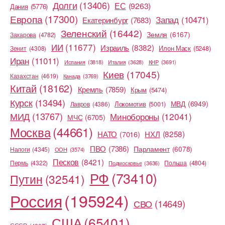
Долги
(13406)
ЕС
(9263)
Дания
(5776)
Европа
(17300)
Запад
(10471)
Екатеринбург
(7683)
Зеленский
(16442)
Земля
(6167)
Захарова
(4782)
ИИ
(11677)
Израиль
(8382)
Илон Маск
(5248)
Зенит
(4308)
Иран
(11011)
Испания
(3818)
Италия
(3628)
КНР
(3691)
Киев
(17045)
Казахстан
(4619)
Канада
(3769)
Китай
(18162)
Кремль
(7859)
Крым
(5474)
Курск
(13494)
МВД
(6949)
Локомотив
(5001)
Лавров
(4386)
МИД
(13767)
Минобороны
(12041)
МЧС
(6705)
Москва
(44661)
НХЛ
(8258)
НАТО
(7016)
ПВО
(7386)
Парламент
(6078)
Налоги
(4345)
ООН
(3574)
Песков
(8421)
Пермь
(4322)
Польша
(4804)
Подмосковье
(3636)
РФ
(73410)
Путин
(32541)
Россия
(195924)
СВО
(14649)
США
(65401)