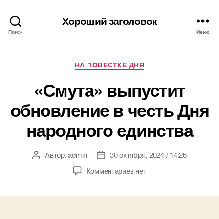
Хороший заголовок
Поиск
Меню
Рубрики
НА ПОВЕСТКЕ ДНЯ
«Смута» выпустит
обновление в честь Дня
народного единства
Автор:
admin
30 октября, 2024 / 14:26
Автор
Дата
записи
записи
к
Комментариев
нет
записи
«Смута»
выпустит
обновление