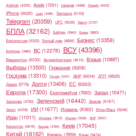
Apple
(7251)
Android
(4226)
cанкции
(4098)
Google
(4023)
iPhone
(6620)
Samsung
(5152)
Lada
(3489)
Telegram
(20359)
UFC
(5036)
Xiaomi
(3737)
БПЛА
(32162)
Байден
(3940)
Банки
(3883)
Бизнес
(13358)
Белоруссия
(5323)
Белый дом
(4899)
ВСУ
(43396)
ВС
(12278)
Болезнь
(3984)
Взрыв
(10887)
Вашингтон
(6033)
Великобритания
(4619)
Выборы
(13500)
Германия
(9208)
Госдума
(13310)
ДНР
(6634)
ДТП
(6828)
Грузия
(3451)
Долги
(13406)
ЕС
(9263)
Дания
(5776)
Европа
(17300)
Запад
(10471)
Екатеринбург
(7683)
Зеленский
(16442)
Земля
(6167)
Захарова
(4782)
ИИ
(11677)
Израиль
(8382)
Илон Маск
(5248)
Зенит
(4308)
Иран
(11011)
Испания
(3818)
Италия
(3628)
КНР
(3691)
Киев
(17045)
Казахстан
(4619)
Канада
(3769)
Китай
(18162)
Кремль
(7859)
Крым
(5474)