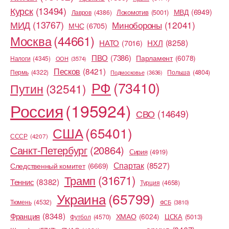
Курск
(13494)
МВД
(6949)
Локомотив
(5001)
Лавров
(4386)
МИД
(13767)
Минобороны
(12041)
МЧС
(6705)
Москва
(44661)
НХЛ
(8258)
НАТО
(7016)
ПВО
(7386)
Парламент
(6078)
Налоги
(4345)
ООН
(3574)
Песков
(8421)
Пермь
(4322)
Польша
(4804)
Подмосковье
(3636)
РФ
(73410)
Путин
(32541)
Россия
(195924)
СВО
(14649)
США
(65401)
СССР
(4207)
Санкт-Петербург
(20864)
Сирия
(4919)
Спартак
(8527)
Следственный комитет
(6669)
Трамп
(31671)
Теннис
(8382)
Турция
(4658)
Украина
(65799)
Тюмень
(4532)
ФСБ
(3810)
Франция
(8348)
ХМАО
(6024)
ЦСКА
(5013)
Футбол
(4570)