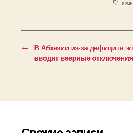
арми
Метки
←
В Абхазии из-за дефицита э
вводят веерные отключения
Свежие записи