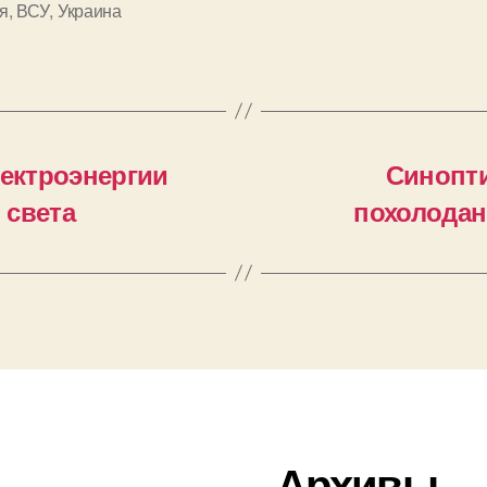
я
,
ВСУ
,
Украина
лектроэнергии
Синопти
 света
похолодан
Архивы