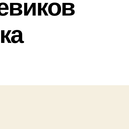
евиков
ка