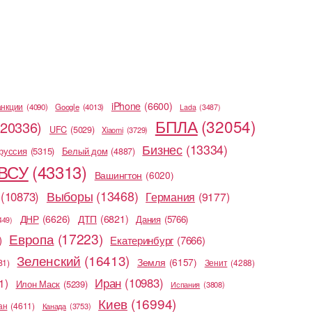
iPhone
(6600)
анкции
(4090)
Google
(4013)
Lada
(3487)
БПЛА
(32054)
(20336)
UFC
(5029)
Xiaomi
(3729)
Бизнес
(13334)
руссия
(5315)
Белый дом
(4887)
ВСУ
(43313)
Вашингтон
(6020)
Выборы
(13468)
(10873)
Германия
(9177)
ДНР
(6626)
ДТП
(6821)
Дания
(5766)
449)
Европа
(17223)
)
Екатеринбург
(7666)
Зеленский
(16413)
Земля
(6157)
81)
Зенит
(4288)
Иран
(10983)
1)
Илон Маск
(5239)
Испания
(3808)
Киев
(16994)
ан
(4611)
Канада
(3753)