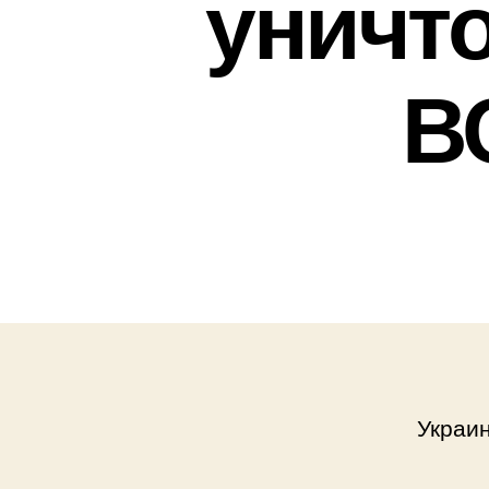
уничт
В
Украин