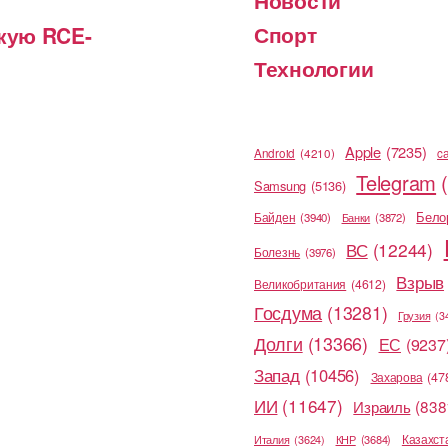
Спорт
скую RCE-
Технологии
Apple
(7235)
Android
(4210)
c
Telegram
Samsung
(5136)
Бело
Байден
(3940)
Банки
(3872)
ВС
(12244)
Болезнь
(3976)
Взрыв
Великобритания
(4612)
Госдума
(13281)
Грузия
(3
Долги
(13366)
ЕС
(9237
Запад
(10456)
Захарова
(47
ИИ
(11647)
Израиль
(838
Казахст
Италия
(3624)
КНР
(3684)