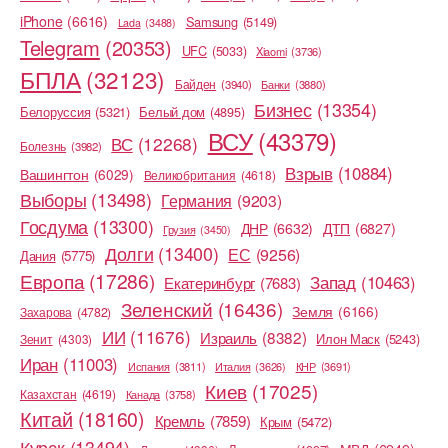
iPhone
(6616)
Samsung
(5149)
Lada
(3488)
Telegram
(20353)
UFC
(5033)
Xiaomi
(3736)
БПЛА
(32123)
Байден
(3940)
Банки
(3880)
Бизнес
(13354)
Белоруссия
(5321)
Белый дом
(4895)
ВСУ
(43379)
ВС
(12268)
Болезнь
(3982)
Взрыв
(10884)
Вашингтон
(6029)
Великобритания
(4618)
Выборы
(13498)
Германия
(9203)
Госдума
(13300)
ДНР
(6632)
ДТП
(6827)
Грузия
(3450)
Долги
(13400)
ЕС
(9256)
Дания
(5775)
Европа
(17286)
Запад
(10463)
Екатеринбург
(7683)
Зеленский
(16436)
Земля
(6166)
Захарова
(4782)
ИИ
(11676)
Израиль
(8382)
Илон Маск
(5243)
Зенит
(4303)
Иран
(11003)
Испания
(3811)
Италия
(3626)
КНР
(3691)
Киев
(17025)
Казахстан
(4619)
Канада
(3758)
Китай
(18160)
Кремль
(7859)
Крым
(5472)
Курск
(13494)