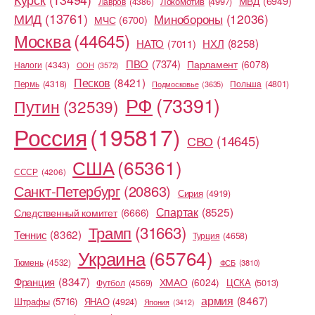
МВД
(6949)
Локомотив
(4997)
Лавров
(4386)
МИД
(13761)
Минобороны
(12036)
МЧС
(6700)
Москва
(44645)
НХЛ
(8258)
НАТО
(7011)
ПВО
(7374)
Парламент
(6078)
Налоги
(4343)
ООН
(3572)
Песков
(8421)
Пермь
(4318)
Польша
(4801)
Подмосковье
(3635)
РФ
(73391)
Путин
(32539)
Россия
(195817)
СВО
(14645)
США
(65361)
СССР
(4206)
Санкт-Петербург
(20863)
Сирия
(4919)
Спартак
(8525)
Следственный комитет
(6666)
Трамп
(31663)
Теннис
(8362)
Турция
(4658)
Украина
(65764)
Тюмень
(4532)
ФСБ
(3810)
Франция
(8347)
ХМАО
(6024)
ЦСКА
(5013)
Футбол
(4569)
армия
(8467)
Штрафы
(5716)
ЯНАО
(4924)
Япония
(3412)