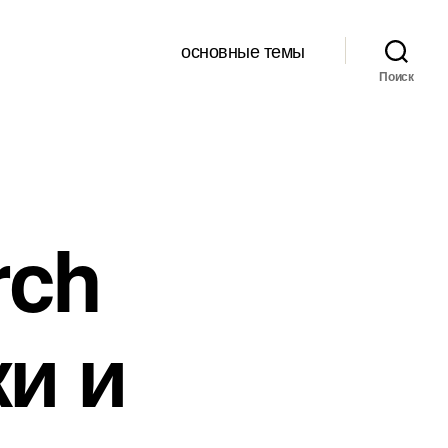
основные темы
Поиск
rch
и и