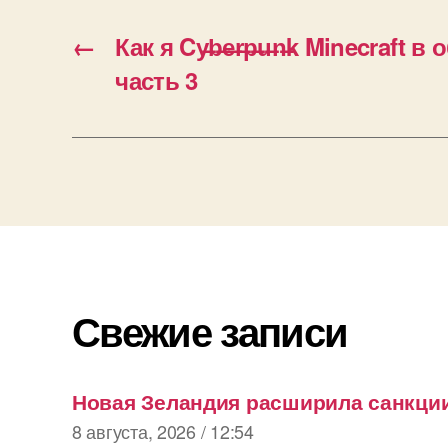
←
Как я Cy̶b̶e̶r̶p̶u̶n̶k Minecraft 
часть 3
Свежие записи
Новая Зеландия расширила санкции
8 августа, 2026 / 12:54