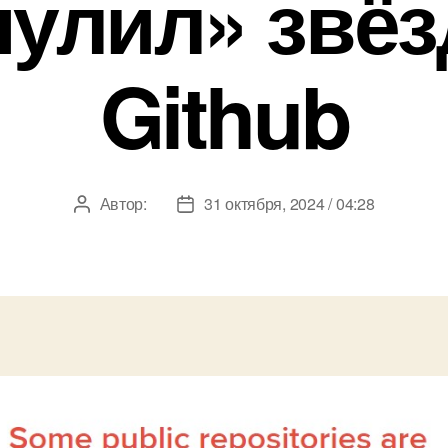
нулил» звёз
Github
Автор:
31 октября, 2024 / 04:28
Автор
Дата
записи
записи