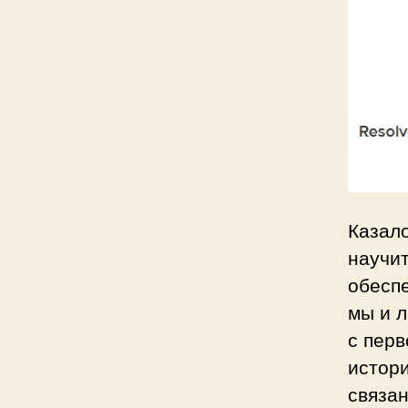
Казал
научит
обеспе
мы и л
с перв
истори
связан