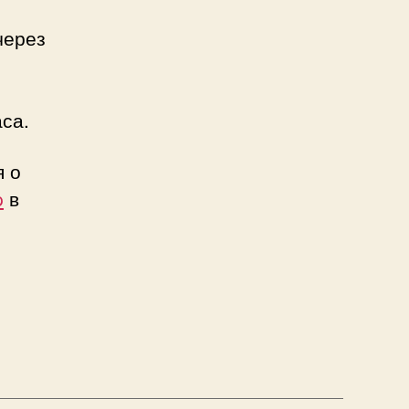
через
са.
я о
p
в