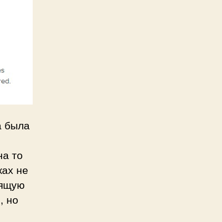
 была
на то
ках не
оящую
, но