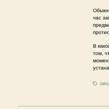
Обыкн
час за
предв
протес
В како
том, 
момен
устана
GitH
Метки