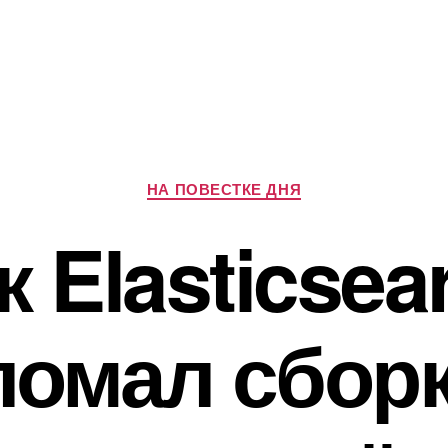
Рубрики
НА ПОВЕСТКЕ ДНЯ
к Elasticsea
ломал сборк