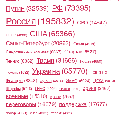
РФ
(73395)
Путин
(32539)
Россия
(195832)
СВО
(14647)
США
(65366)
СССР
(4206)
Санкт-Петербург
(20863)
Сирия
(4919)
Спартак
(8527)
Следственный комитет
(6667)
Трамп
(31666)
Теннис
(8362)
Турция
(4658)
Украина
(65770)
Тюмень
(4532)
ФСБ
(3810)
Франция
(8348)
ХМАО
(6024)
ЦСКА
(5013)
Футбол
(4570)
армия
(8467)
Штрафы
(5716)
ЯНАО
(4924)
Япония
(3412)
военные
(15310)
врачи
(7557)
переговоры
(16079)
поддержка
(17677)
снег
(4332)
пожар
(4171)
теракт
(4071)