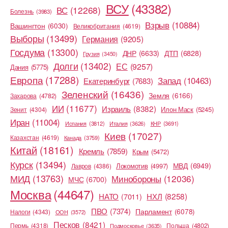
ВСУ
(43382)
ВС
(12268)
Болезнь
(3983)
Взрыв
(10884)
Вашингтон
(6030)
Великобритания
(4619)
Выборы
(13499)
Германия
(9205)
Госдума
(13300)
ДНР
(6633)
ДТП
(6828)
Грузия
(3450)
Долги
(13402)
ЕС
(9257)
Дания
(5775)
Европа
(17288)
Запад
(10463)
Екатеринбург
(7683)
Зеленский
(16436)
Земля
(6166)
Захарова
(4782)
ИИ
(11677)
Израиль
(8382)
Илон Маск
(5245)
Зенит
(4304)
Иран
(11004)
Испания
(3812)
Италия
(3626)
КНР
(3691)
Киев
(17027)
Казахстан
(4619)
Канада
(3759)
Китай
(18161)
Кремль
(7859)
Крым
(5472)
Курск
(13494)
МВД
(6949)
Локомотив
(4997)
Лавров
(4386)
МИД
(13763)
Минобороны
(12036)
МЧС
(6700)
Москва
(44647)
НХЛ
(8258)
НАТО
(7011)
ПВО
(7374)
Парламент
(6078)
Налоги
(4343)
ООН
(3572)
Песков
(8421)
Пермь
(4318)
Польша
(4802)
Подмосковье
(3635)