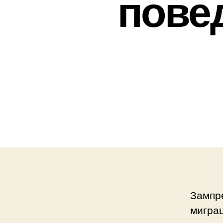
пове
Зампр
мигра