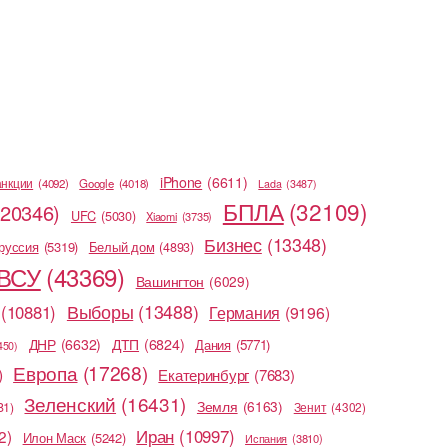
iPhone
(6611)
анкции
(4092)
Google
(4018)
Lada
(3487)
БПЛА
(32109)
(20346)
UFC
(5030)
Xiaomi
(3735)
Бизнес
(13348)
руссия
(5319)
Белый дом
(4893)
ВСУ
(43369)
Вашингтон
(6029)
Выборы
(13488)
(10881)
Германия
(9196)
ДНР
(6632)
ДТП
(6824)
Дания
(5771)
450)
Европа
(17268)
)
Екатеринбург
(7683)
Зеленский
(16431)
Земля
(6163)
81)
Зенит
(4302)
Иран
(10997)
2)
Илон Маск
(5242)
Испания
(3810)