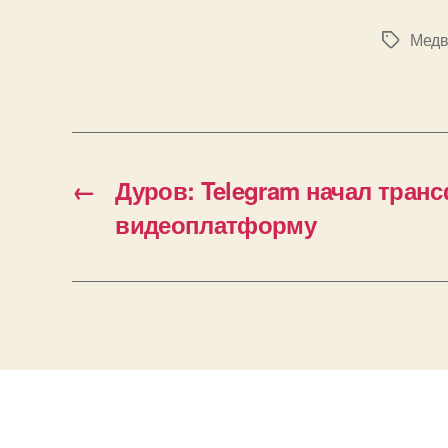
Медв
Метки
←
Дуров: Telegram начал тра
видеоплатформу