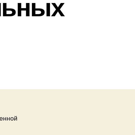
льных
венной