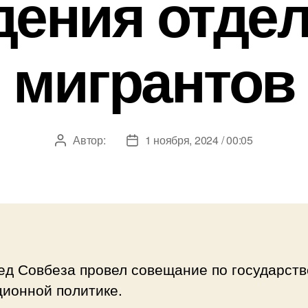
дения отде
мигрантов
Автор:
1 ноября, 2024 / 00:05
Автор
Дата
записи
записи
ед Совбеза провел совещание по государст
ционной политике.