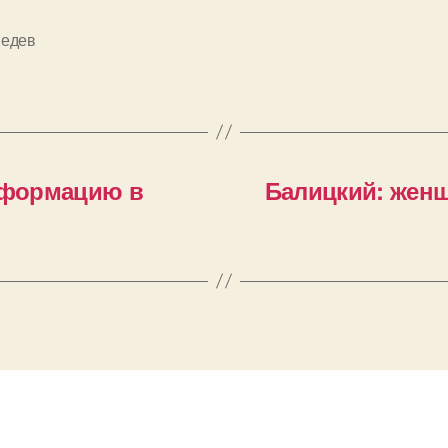
едев
нсформацию в
Балицкий: женщ