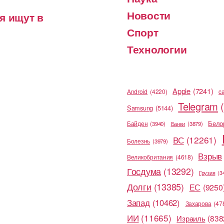
Новости
я ищут в
Спорт
Технологии
Apple
(7241)
Android
(4220)
c
Telegram
Samsung
(5144)
Бело
Байден
(3940)
Банки
(3879)
ВС
(12261)
Болезнь
(3979)
Взрыв
Великобритания
(4618)
Госдума
(13292)
Грузия
(3
Долги
(13385)
ЕС
(9250
Запад
(10462)
Захарова
(47
ИИ
(11665)
Израиль
(838