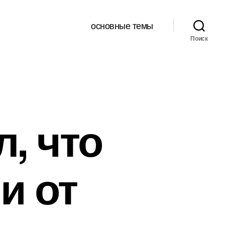
основные темы
Поиск
, что
и от