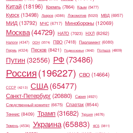
Китай
(18196)
Кремль
(7864)
Крым
(5477)
Курск
(13498)
МВД
(6957)
Локомотив
(5020)
Лавров
(4386)
МИД
(13792)
Минобороны
(12069)
МЧС
(6717)
Москва
(44729)
НХЛ
(8262)
НАТО
(7023)
ПВО
(7418)
Парламент
(6080)
Налоги
(4347)
ООН
(3574)
Песков
(8421)
Пермь
(4324)
Польша
(4809)
Подмосковье
(3642)
РФ
(73486)
Путин
(32556)
Россия
(196227)
СВО
(14664)
США
(65477)
СССР
(4213)
Санкт-Петербург
(20880)
Сирия
(4921)
Спартак
(8544)
Следственный комитет
(6675)
Трамп
(31682)
Теннис
(8409)
Турция
(4676)
Украина
(65883)
Тюмень
(4534)
ФСБ
(3811)