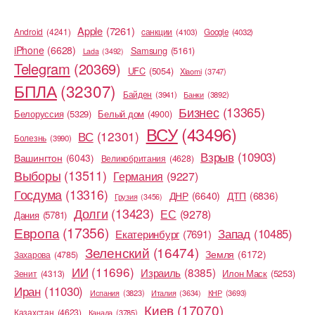
Apple
(7261)
Android
(4241)
cанкции
(4103)
Google
(4032)
iPhone
(6628)
Samsung
(5161)
Lada
(3492)
Telegram
(20369)
UFC
(5054)
Xiaomi
(3747)
БПЛА
(32307)
Байден
(3941)
Банки
(3892)
Бизнес
(13365)
Белоруссия
(5329)
Белый дом
(4900)
ВСУ
(43496)
ВС
(12301)
Болезнь
(3990)
Взрыв
(10903)
Вашингтон
(6043)
Великобритания
(4628)
Выборы
(13511)
Германия
(9227)
Госдума
(13316)
ДНР
(6640)
ДТП
(6836)
Грузия
(3456)
Долги
(13423)
ЕС
(9278)
Дания
(5781)
Европа
(17356)
Запад
(10485)
Екатеринбург
(7691)
Зеленский
(16474)
Земля
(6172)
Захарова
(4785)
ИИ
(11696)
Израиль
(8385)
Илон Маск
(5253)
Зенит
(4313)
Иран
(11030)
Испания
(3823)
Италия
(3634)
КНР
(3693)
Киев
(17070)
Казахстан
(4623)
Канада
(3785)